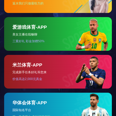
2）开云kaiyun官方网页版-kaiyun开云(中国) 行业进出口分
析。是指统计分析同上时期内开云kaiyun官方网页版-
kaiyun开云(中国) 行业进出口量、进出口结构、以及进出口
价格走势分析。 3）开云kaiyun官方网页版-kaiyun开云(中
国) 行业库存及自用量等分析。 4）开云kaiyun官方网页版-
kaiyun开云(中国) 行业供给分析。市场供给量不等...
七拨手（罐型件）行业市场分析
2021-12-03 9:16:57
七拨手（罐型件）行业市场竞争分析报告主要分析要点包
括： 1）七拨手（罐型件）行业内部的竞争。导致行业内部
竞争加剧的原因可能有下述几种： 一是行业增长缓慢，对
市场份额的争夺激烈； 二是竞争者数量较多，竞争力量大
抵相当； 三是竞争对手提供的产品或服务大致相同，或者
只少体现不出明显差异； 四是某些企业为了规模经济的利
益，扩大生产规模，市场均势被打破，产品大量过剩，企