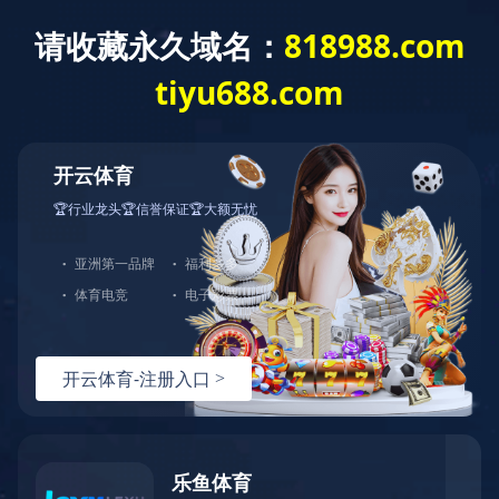
新闻
首页
新闻
/
新闻
公司新闻
行业新闻