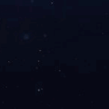
快速链接:
关于我们
产品
新闻
常见问题
开云KAIYUN官方网页版-KAIYUN开云(中国)
电话:
电话:
+86-13967205809
+86-0580-3801236
传真:
电子邮件:
+86-0580-8070059
1018805101@qq.com
地址:
浙江省舟山市定海区定海工业园丰园路9号
版权所有©
开云kaiyun官方网页版-kaiyun开云(中国)
技术支持:
网站
地图
xml